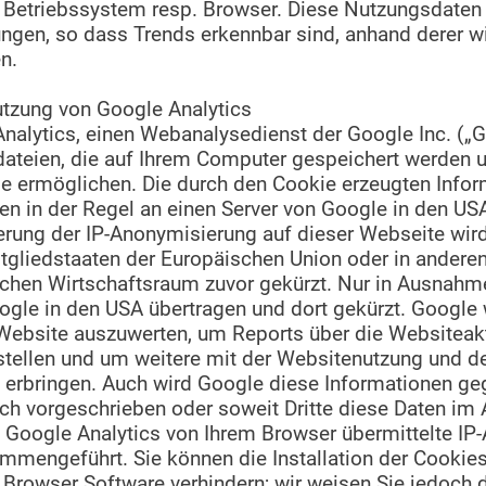
Betriebssystem resp. Browser. Diese Nutzungsdaten b
ngen, so dass Trends erkennbar sind, anhand derer w
n.
utzung von Google Analytics
nalytics, einen Webanalysedienst der Google Inc. („G
dateien, die auf Ihrem Computer gespeichert werden u
e ermöglichen. Die durch den Cookie erzeugten Infor
n in der Regel an einen Server von Google in den US
ierung der IP-Anonymisierung auf dieser Webseite wird
tgliedstaaten der Europäischen Union oder in andere
n Wirtschaftsraum zuvor gekürzt. Nur in Ausnahmefä
ogle in den USA übertragen und dort gekürzt. Google 
Website auszuwerten, um Reports über die Websiteakti
ellen und um weitere mit der Websitenutzung und de
 erbringen. Auch wird Google diese Informationen geg
ich vorgeschrieben oder soweit Dritte diese Daten im
 Google Analytics von Ihrem Browser übermittelte IP-
mengeführt. Sie können die Installation der Cookies
 Browser Software verhindern; wir weisen Sie jedoch d