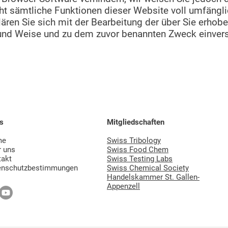
ht sämtliche Funktionen dieser Website voll umfängl
lären Sie sich mit der Bearbeitung der über Sie erho
 und Weise und zu dem zuvor benannten Zweck einver
s
Mitgliedschaften
me
Swiss Tribology
r uns
Swiss Food Chem
takt
Swiss Testing Labs
enschutzbestimmungen
Swiss Chemical Society
Handelskammer St. Gallen-
Appenzell