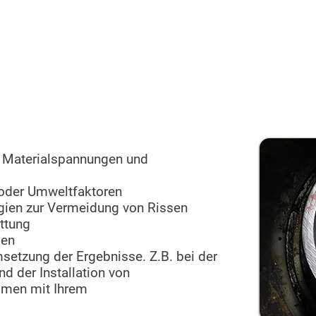
Prozessabläufe, die sich aus den
sen. So wird die eigentliche Ursache des
ngig.“
n Materialspannungen und
- oder Umweltfaktoren
gien zur Vermeidung von Rissen
ttung
gen
msetzung der Ergebnisse. Z.B. bei der
 der Installation von
men mit Ihrem