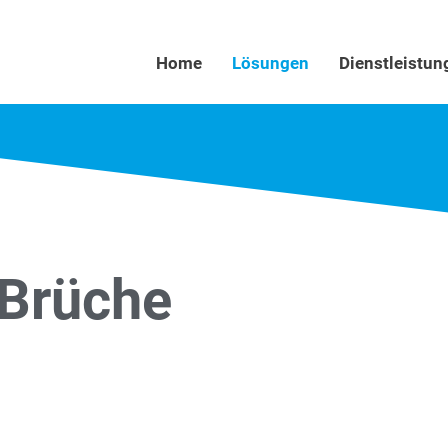
Home
Lösungen
Dienstleistun
 Brüche
en meist nur wissen, warum etwas
 Nachhinein profitieren sie oft am meisten