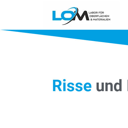
Risse
und
„Unsere neuen Kunden woll
kaputtgegangen ist. Aber im