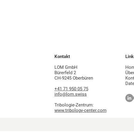
Kontakt
Link
LOM GmbH
Ho
Bürerfeld 2
Übe
CH-9245 Oberbüren
Kon
Dat
+41 71 950 05 75
info@lom.swiss
Tribologie-Zentrum:
www.tribology-center.com