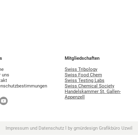
s
Mitgliedschaften
me
Swiss Tribology
r uns
Swiss Food Chem
takt
Swiss Testing Labs
enschutzbestimmungen
Swiss Chemical Society
Handelskammer St. Gallen-
Appenzell
Impressum und Datenschutz
l
by gmürdesign Grafikbüro Uzwil